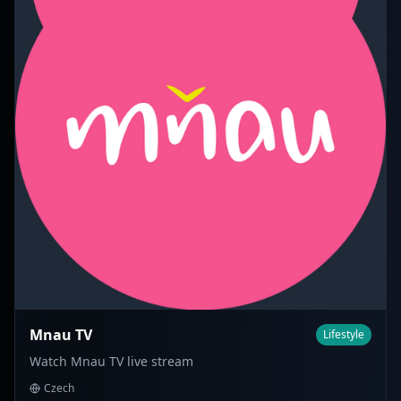
Mnau TV
Lifestyle
Watch Mnau TV live stream
Czech