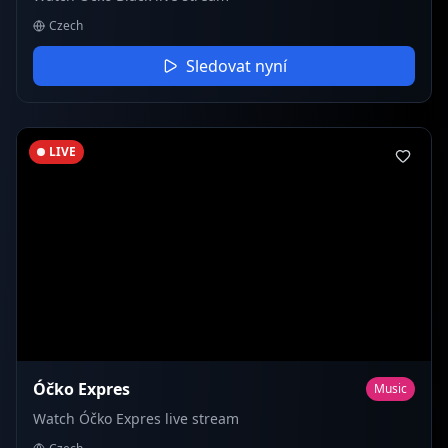
Czech
Sledovat nyní
LIVE
Óčko Expres
Music
Watch Óčko Expres live stream