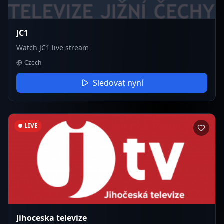
JC1
Watch JC1 live stream
Czech
Sledovat nyní
LIVE
Jihoceska televize