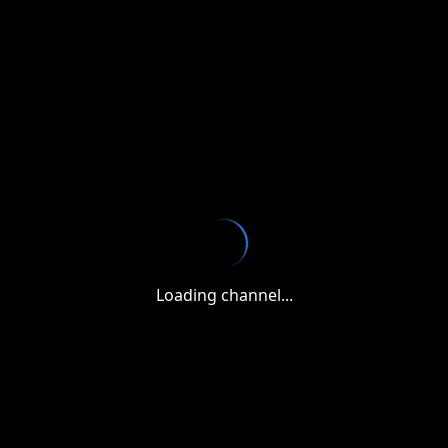
Loading channel...